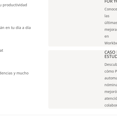
FOR 
tu productividad
Conoc
las
última
án en tu día a día
mejora
en
Workbe
at
CASO
ESTU
Descu
cómo P
ndencias y mucho
automa
nómina
mejoró
atenci
colabo