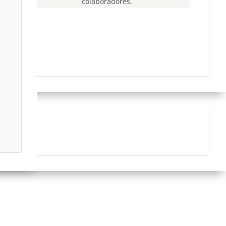
colaboradores.
más
CERTIFICACIONES
Contamos con la certificación ISO
27001-2022