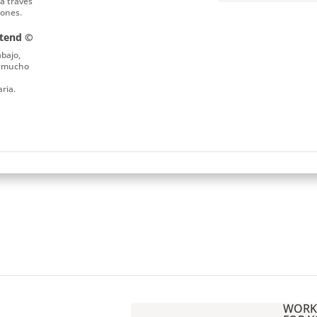
a través
iones.
xtend ©
abajo,
y mucho
ria.
WORK