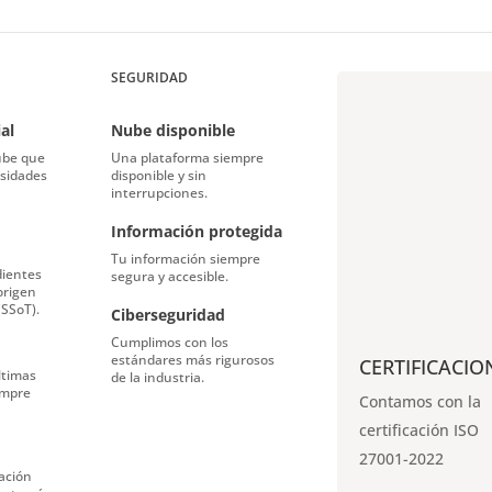
SEGURIDAD
al
Nube disponible
ube que
Una plataforma siempre
esidades
disponible y sin
interrupciones.
Información protegida
Tu información siempre
dientes
segura y
accesible.
origen
(SSoT).
Ciberseguridad
Cumplimos con los
estándares
más rigurosos
CERTIFICACIO
ltimas
de la industria.
empre
Contamos con la
certificación ISO
27001-2022
ación