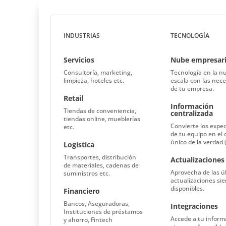
INDUSTRIAS
TECNOLOGÍA
Servicios
Nube empresari
Consultoría,
marketing,
Tecnología en la n
limpieza, hoteles etc.
escala con las nec
de tu empresa.
Retail
Información
Tiendas de conveniencia,
centralizada
tiendas online, mueblerías
Convierte los expe
etc.
de tu equipo en el 
único de la verdad 
Logística
Tr
ansportes,
distribución
Actualizaciones
de materiales,
cadenas de
Aprovecha de las ú
suministros etc.
actualizaciones si
disponibles.
Financiero
Bancos, Aseguradoras,
Integraciones
Instituciones de préstamos
Accede a tu inform
y ahorro, Fintech