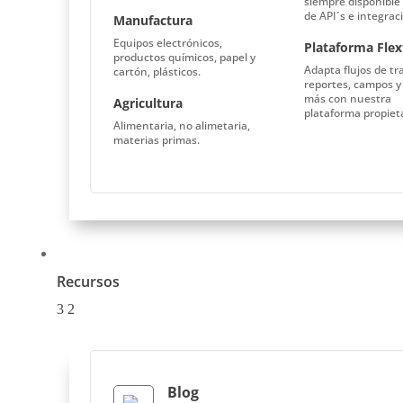
siempre disponible 
de API´s e integrac
Manufactura
Equipos electrónicos,
Plataforma Fle
productos químicos, papel y
Adapta flujos de tr
cartón, plásticos.
reportes, campos 
más con nuestra
Agricultura
plataforma propieta
A
limentaria, no alimetaria,
materias primas.
Recursos
3
2
Blog