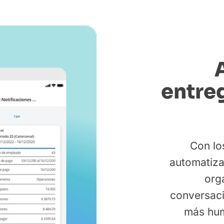
entre
Con lo
automatiza
org
conversaci
más hum