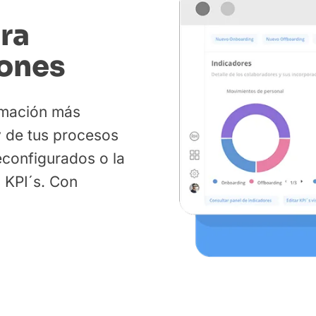
ra
iones
ormación más
y de tus procesos
configurados o la
s KPI´s. Con