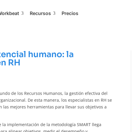
Workbeat
Recursos
Precios
3
3
encial humano: la
en RH
undo de los Recursos Humanos, la gestión efectiva del
rganizacional. De esta manera, los especialistas en RH se
las mejores herramientas para llevar sus objetivos a
nde la implementación de la metodología SMART llega
ara alinear objetivos, medir el desempeño y