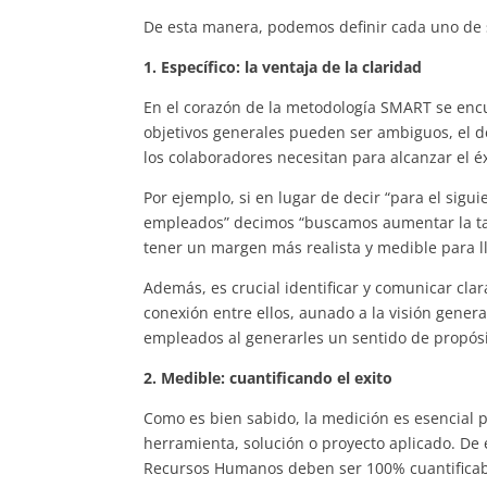
De esta manera, podemos definir cada uno de 
1. Específico: la ventaja de la claridad
En el corazón de la metodología SMART se encu
objetivos generales pueden ser ambiguos, el de
los colaboradores necesitan para alcanzar el éx
Por ejemplo, si en lugar de decir “para el sigu
empleados” decimos “buscamos aumentar la ta
tener un margen más realista y medible para ll
Además, es crucial identificar y comunicar cla
conexión entre ellos, aunado a la visión gener
empleados al generarles un sentido de propósi
2. Medible: cuantificando el exito
Como es bien sabido, la medición es esencial pa
herramienta, solución o proyecto aplicado. De
Recursos Humanos deben ser 100% cuantificabl