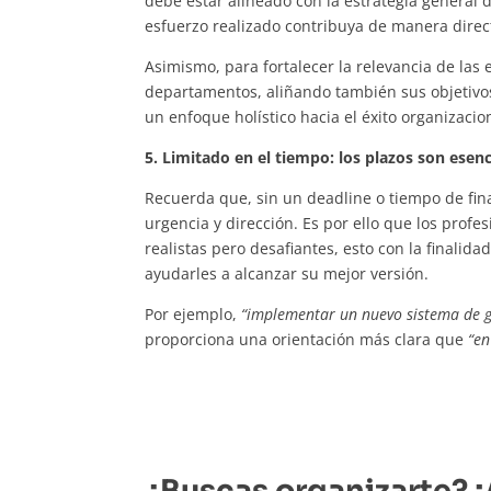
debe estar alineado con la estrategia general d
esfuerzo realizado contribuya de manera direct
Asimismo, para fortalecer la relevancia de las 
departamentos, aliñando también sus objetivos
un enfoque holístico hacia el éxito organizacio
5. Limitado en el tiempo: los plazos son esenc
Recuerda que, sin un deadline o tiempo de fina
urgencia y dirección. Es por ello que los pro
realistas pero desafiantes, esto con la finalid
ayudarles a alcanzar su mejor versión.
Por ejemplo,
“implementar un nuevo sistema de g
proporciona una orientación más clara que
“en