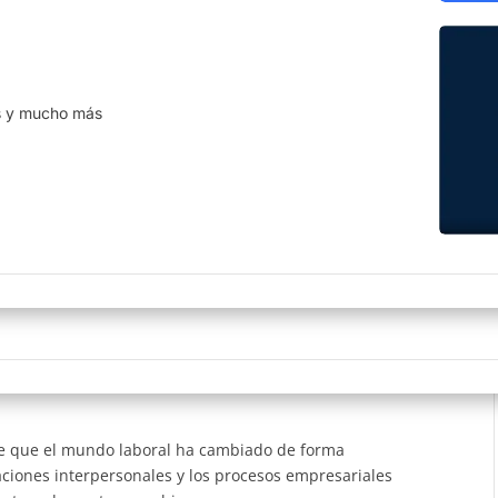
ha de las últimas actualizaciones
Cumplimos con los estándares
disponibles.
rigurosos de la industria.
raciones
a tu información siempre
s y mucho más
le a través de API´s e
iones.
orma Flextend ©
lujos de trabajo, reportes, campos
 más con nuestra plataforma
ria.
rta fuerte de la nueva
le que el mundo laboral ha cambiado de forma
aciones interpersonales y los procesos empresariales