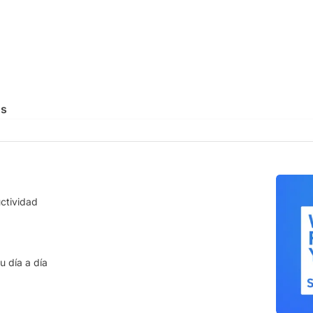
os
LOGÍA
SEGURIDAD
uctividad
empresarial
Nube disponible
ía en la nube que escala con las
Una plataforma siempre
disponi
ades de tu empresa.
interrupciones.
ación centralizada
Información protegida
u día a día
e los expedientes de tu equipo en
Tu información siempre segura
n único de la verdad (SSoT).
accesible.
lizaciones
Ciberseguridad