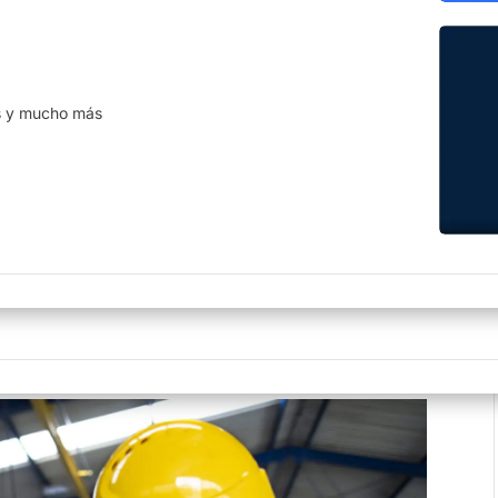
ha de las últimas actualizaciones
Cumplimos con los estándares
disponibles.
rigurosos de la industria.
raciones
a tu información siempre
s y mucho más
le a través de API´s e
iones.
orma Flextend ©
lujos de trabajo, reportes, campos
 más con nuestra plataforma
ria.
 aprendizaje en el
onal