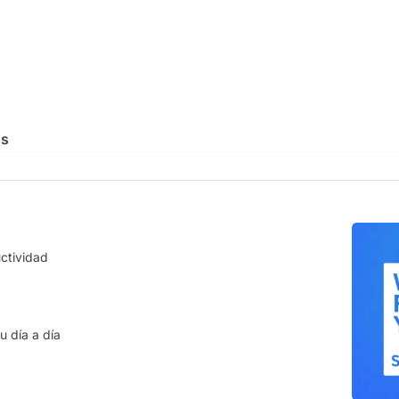
os
LOGÍA
SEGURIDAD
uctividad
empresarial
Nube disponible
ía en la nube que escala con las
Una plataforma siempre
disponi
ades de tu empresa.
interrupciones.
ación centralizada
Información protegida
u día a día
e los expedientes de tu equipo en
Tu información siempre segura
n único de la verdad (SSoT).
accesible.
lizaciones
Ciberseguridad