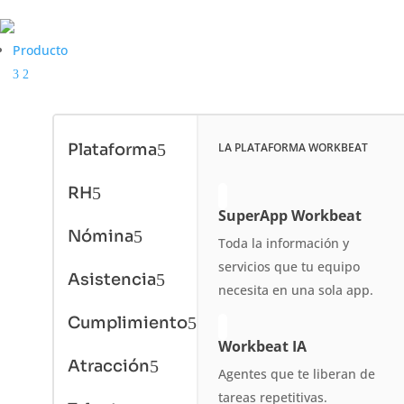
Producto
3
2
Plataforma
5
LA PLATAFORMA WORKBEAT
RH
5
SuperApp Workbeat
Nómina
5
Toda la información y
servicios que tu equipo
Asistencia
5
necesita en una sola app.
Cumplimiento
5
Workbeat IA
Atracción
5
Agentes que te liberan de
tareas
repetitivas.