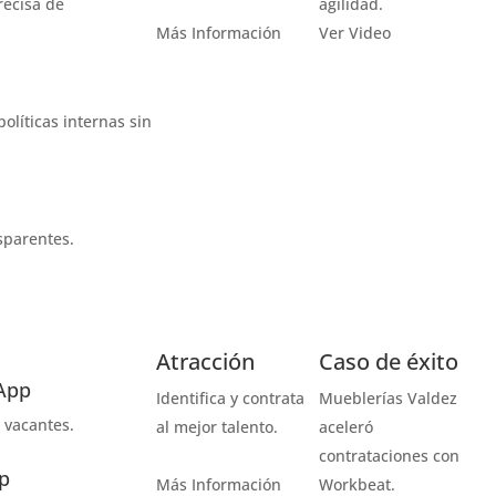
recisa de
agilidad.
Más Información
Ver Video
olíticas internas sin
parentes​.
Atracción
Caso de éxito
 App
Identifica y contrata
Mueblerías Valdez
 vacantes.
al mejor talento.
aceleró
contrataciones con
p
Más Información
Workbeat.