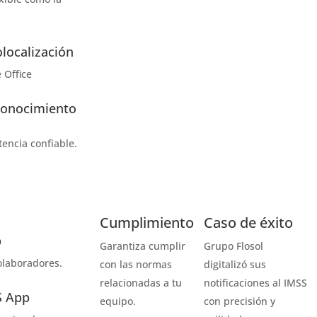
olocalización
Office​
conocimiento
tencia confiable.
Cumplimiento
Caso de éxito
p
Garantiza cumplir
Grupo Flosol
olaboradores.
con las normas
digitalizó sus
relacionadas a tu
notificaciones al IMSS
S App
equipo.
con
precisión y