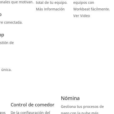
onales que motivan.
total de tu equipo.
equipos con
Más Información
Workbeat
fácilmente.
p
Ver Video
re conectada.
pp
stión de
 única.
Nómina
Control de comedor
Gestiona tus procesos de
agos
De la configuración del
pago con la nube más