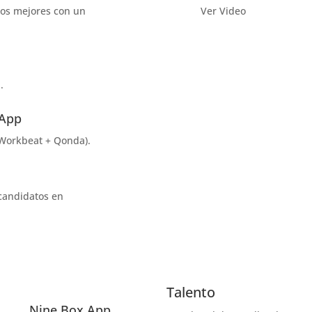
 los mejores con un
Ver Video
.
 App
Workbeat + Qonda).
candidatos en
Talento
Nine Box App