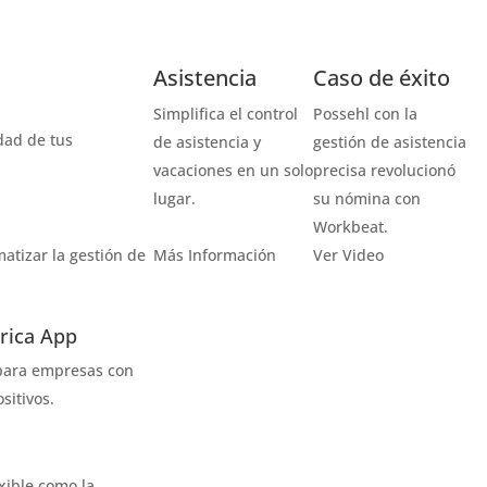
Asistencia
Caso de éxito
Simplifica el control
Possehl con la
dad de tus
de asistencia y
gestión de asistencia
vacaciones en un solo
precisa revolucionó
lugar.
su
nómina con
Workbeat.
atizar la gestión de
Más Información
Ver Video
rica App
 para empresas con
sitivos.
xible como la