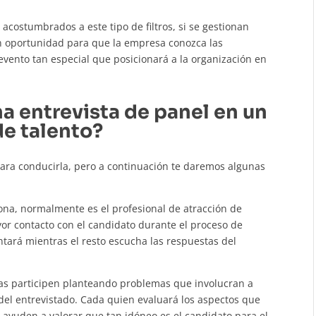
acostumbrados a este tipo de filtros, si se gestionan
 oportunidad para que la empresa conozca las
evento tan especial que posicionará a la organización en
a entrevista de panel en un
de talento?
para conducirla, pero a continuación te daremos algunas
ona, normalmente es el profesional de atracción de
ayor contacto con el candidato durante el proceso de
tará mientras el resto escucha las respuestas del
nas participen planteando problemas que involucran a
el entrevistado. Cada quien evaluará los aspectos que
 ayuden a valorar que tan idóneo es el candidato para el