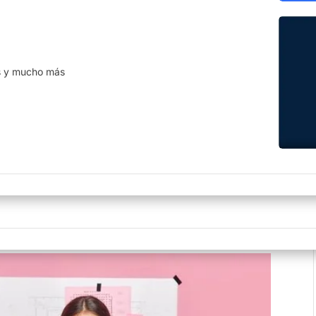
ha de las últimas actualizaciones
Cumplimos con los estándares
disponibles.
rigurosos de la industria.
raciones
a tu información siempre
s y mucho más
le a través de API´s e
iones.
orma Flextend ©
lujos de trabajo, reportes, campos
 más con nuestra plataforma
ria.
laboradores en el 2022?
ará todo el trabajo por ti