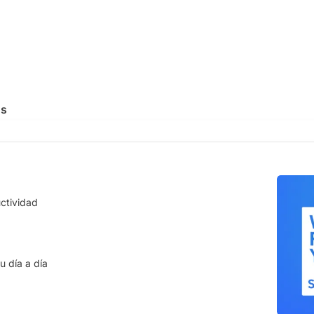
os
LOGÍA
SEGURIDAD
uctividad
empresarial
Nube disponible
ía en la nube que escala con las
Una plataforma siempre
disponi
ades de tu empresa.
interrupciones.
ación centralizada
Información protegida
u día a día
e los expedientes de tu equipo en
Tu información siempre segura
n único de la verdad (SSoT).
accesible.
lizaciones
Ciberseguridad