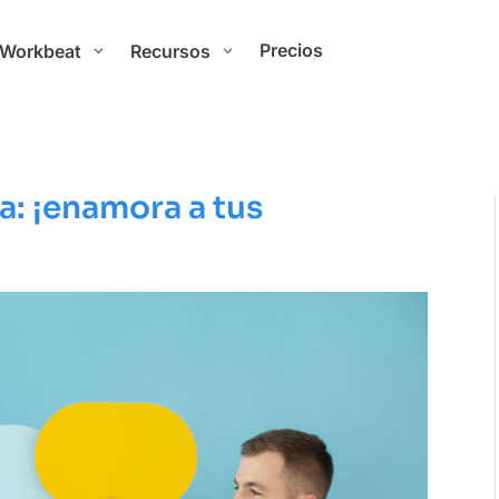
Precios
 Workbeat
Recursos
3
3
: ¡enamora a tus