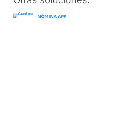
NÓMINA APP
Disfruta de la seguridad
que te da Incidencias App
de Workbeat​