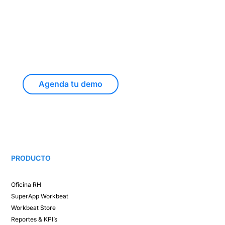
Todo el control de tus
movimientos IMSS, desde
un solo lugar
Agenda tu demo
PRODUCTO
Oficina RH​
SuperApp
Workbeat
Workbeat Store​
Reportes & KPI’s​