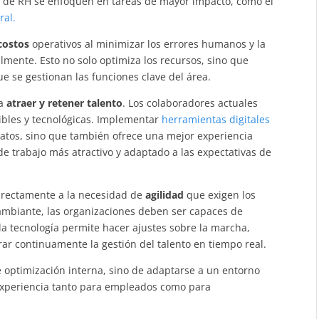
s de RH se enfoquen en tareas de mayor impacto, como el
ral.
costos
operativos al minimizar los errores humanos y la
lmente. Esto no solo optimiza los recursos, sino que
ue se gestionan las funciones clave del área.
ra
atraer y retener talento
. Los colaboradores actuales
ibles y tecnológicas. Implementar
herramientas digitales
idatos, sino que también ofrece una mejor experiencia
e trabajo más atractivo y adaptado a las expectativas de
directamente a la necesidad de
agilidad
que exigen los
ambiante, las organizaciones deben ser capaces de
la tecnología permite hacer ajustes sobre la marcha,
ar continuamente la gestión del talento en tiempo real.
de optimización interna, sino de adaptarse a un entorno
experiencia tanto para empleados como para