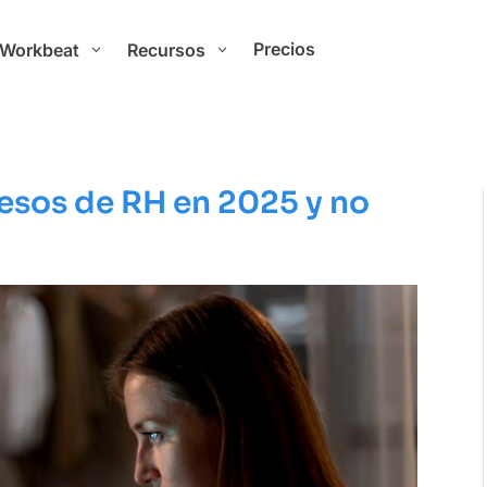
Precios
 Workbeat
Recursos
3
3
esos de RH en 2025 y no