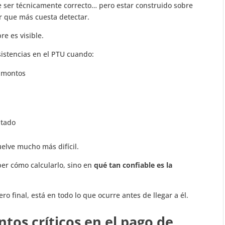
de ser técnicamente correcto… pero estar construido sobre
ror que más cuesta detectar.
e es visible.
stencias en el PTU cuando:
os montos
ultado
uelve mucho más difícil.
ber cómo calcularlo, sino en
qué tan confiable es la
o final, está en todo lo que ocurre antes de llegar a él.
ntos críticos en el pago de