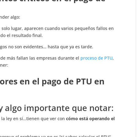
ender algo:
 solo lugar, aparecen cuando varios pequeños fallos en
o el resultado final.
sgos no son evidentes… hasta que ya es tarde.
de más fallan las empresas durante el
proceso de PTU
,
ener:
ores en el
pago de PTU en
y algo importante que notar:
 la ley en sí…tienen que ver con
cómo está operando el
orque el problema ya no es “si sabes calcular el PTU”,